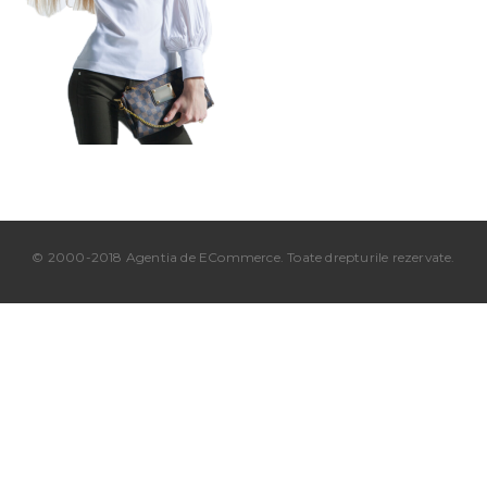
© 2000-2018 Agentia de ECommerce. Toate drepturile rezervate.